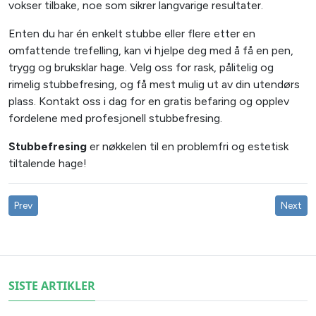
vokser tilbake, noe som sikrer langvarige resultater.
Enten du har én enkelt stubbe eller flere etter en
omfattende trefelling, kan vi hjelpe deg med å få en pen,
trygg og bruksklar hage. Velg oss for rask, pålitelig og
rimelig stubbefresing, og få mest mulig ut av din utendørs
plass. Kontakt oss i dag for en gratis befaring og opplev
fordelene med profesjonell stubbefresing.
Stubbefresing
er nøkkelen til en problemfri og estetisk
tiltalende hage!
Prev
Next
Previous article: Arboristtjenester
Next art
SISTE ARTIKLER