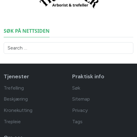
SØK PÅ NETTSIDEN
Search
Type 2 or more characters for results.
Tjenester
Praktisk info
Trefelling
Søk
Beskjæring
Sitemap
Kronekutting
Privacy
Trepleie
Tags